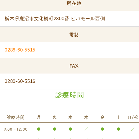
所在地
栃木県鹿沼市文化橋町2300番 ビバモール西側
電話
0289-60-5515
FAX
0289-60-5516
診療時間
診療時間
月
火
水
木
金
土
日/祝
9:00～12:00
●
●
●
／
●
●
／