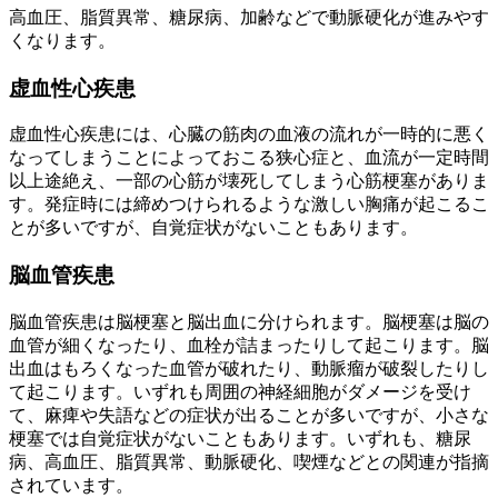
高血圧、脂質異常、糖尿病、加齢などで動脈硬化が進みやす
くなります。
虚血性心疾患
虚血性心疾患には、心臓の筋肉の血液の流れが一時的に悪く
なってしまうことによっておこる狭心症と、血流が一定時間
以上途絶え、一部の心筋が壊死してしまう心筋梗塞がありま
す。発症時には締めつけられるような激しい胸痛が起こるこ
とが多いですが、自覚症状がないこともあります。
脳血管疾患
脳血管疾患は脳梗塞と脳出血に分けられます。脳梗塞は脳の
血管が細くなったり、血栓が詰まったりして起こります。脳
出血はもろくなった血管が破れたり、動脈瘤が破裂したりし
て起こります。いずれも周囲の神経細胞がダメージを受け
て、麻痺や失語などの症状が出ることが多いですが、小さな
梗塞では自覚症状がないこともあります。いずれも、糖尿
病、高血圧、脂質異常、動脈硬化、喫煙などとの関連が指摘
されています。