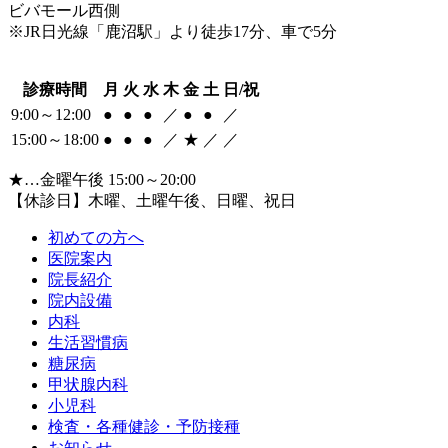
ビバモール西側
※JR日光線「鹿沼駅」より徒歩17分、車で5分
診療時間
月
火
水
木
金
土
日/祝
9:00～12:00
●
●
●
／
●
●
／
15:00～18:00
●
●
●
／
★
／
／
★…金曜午後 15:00～20:00
【休診日】木曜、土曜午後、日曜、祝日
初めての方へ
医院案内
院長紹介
院内設備
内科
生活習慣病
糖尿病
甲状腺内科
小児科
検査・各種健診・予防接種
お知らせ