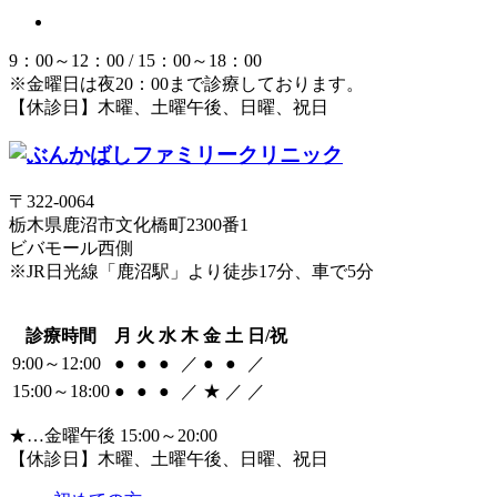
9：00～12：00 / 15：00～18：00
※金曜日は夜20：00まで診療しております。
【休診日】木曜、土曜午後、日曜、祝日
〒322-0064
栃木県鹿沼市文化橋町2300番1
ビバモール西側
※JR日光線「鹿沼駅」より徒歩17分、車で5分
診療時間
月
火
水
木
金
土
日/祝
9:00～12:00
●
●
●
／
●
●
／
15:00～18:00
●
●
●
／
★
／
／
★…金曜午後 15:00～20:00
【休診日】木曜、土曜午後、日曜、祝日